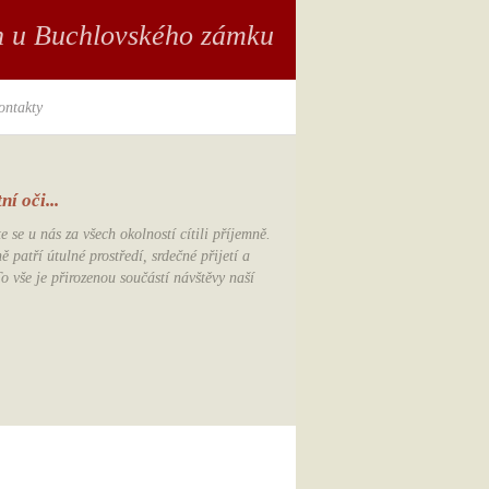
n u Buchlovského zámku
ontakty
í oči...
 se u nás za všech okolností cítili příjemně.
 patří útulné prostředí, srdečné přijetí a
To vše je přirozenou součástí návštěvy naší