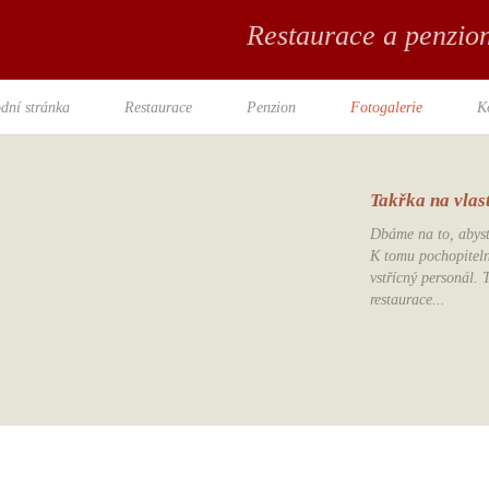
Restaurace a penzio
dní stránka
Restaurace
Penzion
Fotogalerie
K
Takřka na vlastn
Dbáme na to, abyste
K tomu pochopitelně
vstřícný personál. 
restaurace...